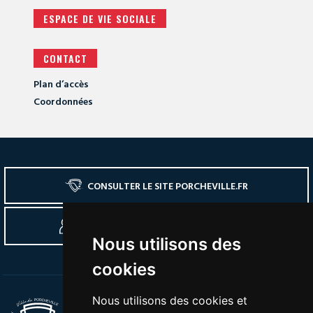
ESPACE DE VIE SOCIALE
CONTACT
Plan d’accès
Coordonnées
CONSULTER LE SITE PORCHEVILLE.FR
SE CONNECTER À L'ESPACE ADHÉRENTS
Nous utilisons des
cookies
Nous utilisons des cookies et
Tél :
01 30 63 30 80