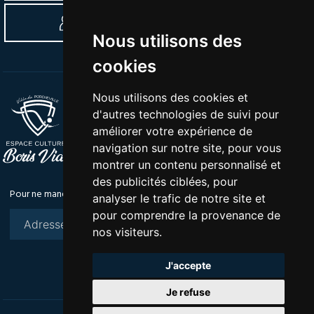
SE CONNECTER À L'ESPACE ADHÉRENTS
Nous utilisons des
cookies
Nous utilisons des cookies et
Tél :
01 30 63 30 80
d'autres technologies de suivi pour
Mail :
loisirs.culture@mairie-porcheville.fr
améliorer votre expérience de
Adresse :
Rue de la Grande Remise | 78440
navigation sur notre site, pour vous
Porcheville
montrer un contenu personnalisé et
des publicités ciblées, pour
Pour ne manquer aucun rendez-vous, inscrivez vous à notre newsletter
analyser le trafic de notre site et
pour comprendre la provenance de
nos visiteurs.
S'ABONNER
J'accepte
Je refuse