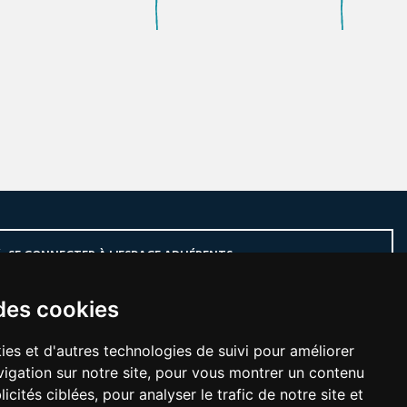
SE CONNECTER À L'ESPACE ADHÉRENTS
des cookies
ies et d'autres technologies de suivi pour améliorer
uer aucun rendez-vous, inscrivez vous à notre newsletter
igation sur notre site, pour vous montrer un contenu
icités ciblées, pour analyser le trafic de notre site et