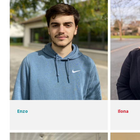
Enzo
Ilona