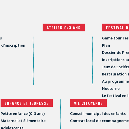
ATELIER 0/3 ANS
FESTIVAL D
ls
Game tour Fes
 d'inscription
Plan
Dossier de Pre
Inscriptions a
Jeux de Sociét
Restauration s
Au programm
Nocturne
Le festival en
ENFANCE ET JEUNESSE
VIE CITOYENNE
Petite enfance (0-3 ans)
Conseil municipal des enfants
Maternel et élémentaire
Contrat local d'accompagnement
Adolescents