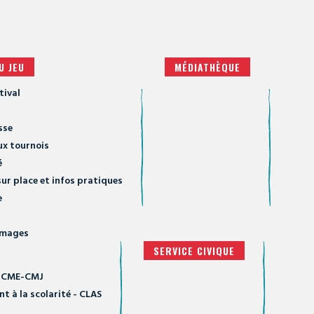
U JEU
MÉDIATHÈQUE
tival
sse
ux tournois
é
ur place et infos pratiques
e
 images
SERVICE CIVIQUE
 - CME-CMJ
 à la scolarité - CLAS