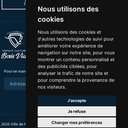
SE CONNECTER À L'ESPACE ADHÉRENTS
Nous utilisons des
cookies
Nous utilisons des cookies et
Tél :
01 30 63 30 80
d'autres technologies de suivi pour
Mail :
loisirs.culture@mairie-porcheville.fr
améliorer votre expérience de
Adresse :
Rue de la Grande Remise | 78440
navigation sur notre site, pour vous
Porcheville
montrer un contenu personnalisé et
des publicités ciblées, pour
Pour ne manquer aucun rendez-vous, inscrivez vous à notre newsletter
analyser le trafic de notre site et
pour comprendre la provenance de
nos visiteurs.
S'ABONNER
J'accepte
Je refuse
Changer mes préférences
2020 Ville de Porcheville • Tous droits réservés |
Mentions légales
|