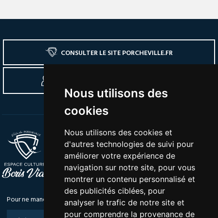
CONSULTER LE SITE PORCHEVILLE.FR
SE CONNECTER À L'ESPACE ADHÉRENTS
Nous utilisons des
cookies
Nous utilisons des cookies et
Tél :
01 30 63 30 80
d'autres technologies de suivi pour
Mail :
loisirs.culture@mairie-porcheville.fr
améliorer votre expérience de
Adresse :
Rue de la Grande Remise | 78440
navigation sur notre site, pour vous
Porcheville
montrer un contenu personnalisé et
des publicités ciblées, pour
Pour ne manquer aucun rendez-vous, inscrivez vous à notre newsletter
analyser le trafic de notre site et
pour comprendre la provenance de